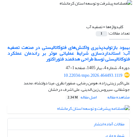
کلیدواژه‌ها =
تصفیه آب
تعداد مقالات:
1
بهبود بازتولیدپذیری واکنش‌های فتوکاتالیستی در صنعت تصفیه
آب: استانداردسازی شرایط عملیاتی موثر بر راندمان عملکرد
فتوکاتالیستی توسط طراحی هدفمند فتوراکتور
دوره 4، شماره 4، بهار 1405، صفحه
1-47
10.22034/mpo.2026.464493.1119
علی اکبر زینتی زاده، هومن رضایی، صفورا نظری، مینا دولتشاه، محمد
جوشقانی، سیروس زین الدینی، علی اشرف درخشان
مشاهده مقاله
اصل مقاله
2.34 M
مقالات آماده انتشار
شماره جاری