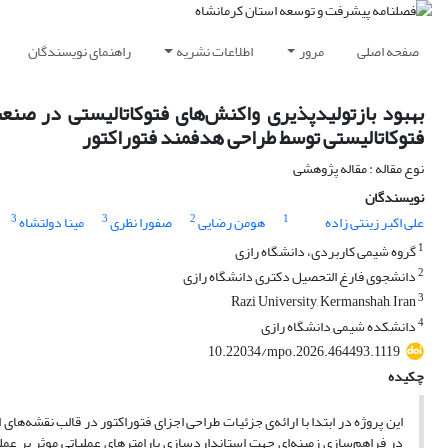
صفحه اصلی
مرور
اطلاعات نشریه
راهنمای نویسندگان
بهبود بازتولیدپذیری واکنش‌های فتوکاتالیستی در صنع
فتوکاتالیستی توسط طراحی هدفمند فتوراکتور
نوع مقاله : مقاله پژوهشی
نویسندگان
3
3
2
1
علی اکبر زینتی زاده
هومن رضایی
صفورا نظری
مینا دولتشاه
1
گروه شیمی کاربردی، دانشگاه رازی
2
دانشجوی فارغ التحصیل دکتری دانشگاه رازی
3
Razi University, Kermanshah, Iran
4
دانشکده شیمی دانشگاه رازی
10.22034/mpo.2026.464493.1119
چکیده
این پروژه در ابتدا با ارائه‌ی جزئیات طراحی اجزای فتوراکتور در قالب نقشه‌ه
در فراهم‌سازی زمینه‌ای جهت استانداردسازی پارامترهای عملیاتی موثر بر عملکرد