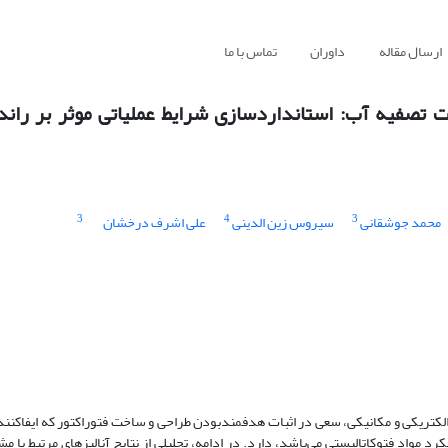
ارسال مقاله
داوران
تماس با ما
ت تصفیه آب: استانداردسازی شرایط عملیاتی موثر بر راند
3
4
3
محمد جوشقانی
سیروس زین الدینی
علی اشرف درخشان
ای الکتریکی و مکانیکی، سعی در اثبات هدفمندبودن طراحی و ساخت فتوراکتور که ایفاکنن
 مواد فتوکاتالیستی می‌باشد، دارد. در ادامه‌، تحلیلی از نتایج آنالیزهای مرتبط با م