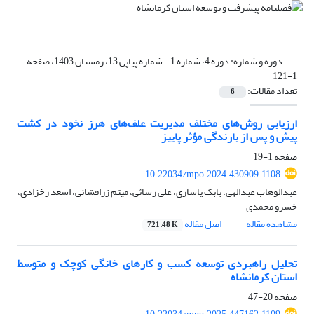
دوره و شماره:
دوره 4، شماره 1 - شماره پیاپی 13، زمستان 1403، صفحه
1-121
تعداد مقالات:
6
ارزیابی روش‌های مختلف مدیریت علف‌های هرز نخود در کشت
پیش و پس از بارندگی مؤثر پاییز
صفحه
1-19
10.22034/mpo.2024.430909.1108
عبدالوهاب عبدالهی، بابک پاساری، علی رسائی، میثم زرافشانی، اسعد رخزادی،
خسرو محمدی
مشاهده مقاله
اصل مقاله
721.48 K
تحلیل راهبردی توسعه کسب و کارهای خانگی کوچک و متوسط
استان کرمانشاه
صفحه
20-47