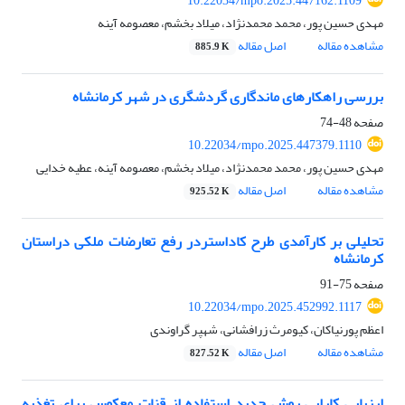
10.22034/mpo.2025.447162.1109
مهدی حسین پور، محمد محمدنژاد، میلاد بخشم، معصومه آینه
مشاهده مقاله
اصل مقاله
885.9 K
بررسی راهکارهای ماندگاری گردشگری در شهر کرمانشاه
صفحه
48-74
10.22034/mpo.2025.447379.1110
مهدی حسین پور، محمد محمدنژاد، میلاد بخشم، معصومه آینه، عطیه خدایی
مشاهده مقاله
اصل مقاله
925.52 K
تحلیلی بر کارآمدی طرح کاداستردر رفع تعارضات ملکی دراستان
کرمانشاه
صفحه
75-91
10.22034/mpo.2025.452992.1117
اعظم پورنیاکان، کیومرث زرافشانی، شهپر گراوندی
مشاهده مقاله
اصل مقاله
827.52 K
ارزیابی کارایی روش جدید استفاده از قنات معکوس برای تغذیه