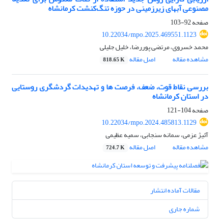
مصنوعی آبهای زیرزمینی در حوزه تنگ‌کنشت کرمانشاه
صفحه
92-103
10.22034/mpo.2025.469551.1123
محمد خسروی، مرتضی پوررضا، خلیل جلیلی
مشاهده مقاله
اصل مقاله
818.65 K
بررسی نقاط قوت، ضعف، فرصت ها و تهدیدات گردشگری روستایی
در استان کرمانشاه
صفحه
104-121
10.22034/mpo.2024.485813.1129
آئیژ عزمی، سمانه سنجابی، سمیه عظیمی
مشاهده مقاله
اصل مقاله
724.7 K
مقالات آماده انتشار
شماره جاری