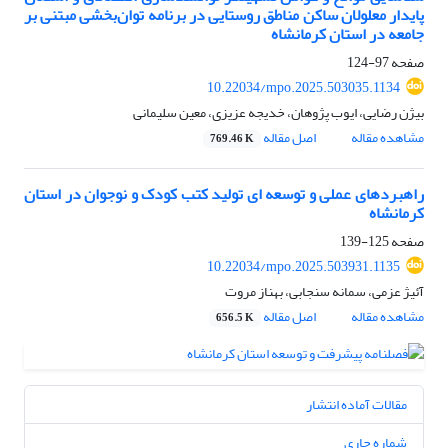
پایدار معلولان ساکن مناطق روستایی در برنامه توان‌بخشی مبتنی بر
جامعه در استان کرمانشاه
صفحه
97-124
10.22034/mpo.2025.503035.1134
بیژن رضایی، ایوب پژوهان، خدیجه عزیزی، معین سلیمانی
مشاهده مقاله
اصل مقاله
769.46 K
راهبردهای عملی و توسعه ای تولید کتب کودک و نوجوان در استان
کرمانشاه
صفحه
125-139
10.22034/mpo.2025.503931.1135
آئیژ عزمی، سمانه سنجابی، بهناز مروت
مشاهده مقاله
اصل مقاله
656.5 K
مقالات آماده انتشار
شماره جاری