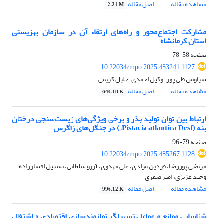
مشاهده مقاله
اصل مقاله
2.21 M
مشارکت اجتماع‌محور و راه‌های ارتقاء آن در سازمان بهزیستی
استان کرمانشاه
صفحه
58-78
10.22034/mpo.2025.483241.1127
سیاوش قلی پور، ,وکیل احمدی، جلیل کریمی
مشاهده مقاله
اصل مقاله
640.18 K
ارتباط بین توان تولید بذر و برخی ویژگی‌های زیست‌سنجی درختان
بنه (Pistacia atlantica Desf.) در جنگل‌های زاگرس
صفحه
79-96
10.22034/mpo.2025.485267.1128
مرتضی پوررضا، فردین مرادی، علی مهدوی، آرزو سلطانی، نشمیل افشارزاده،
وحید عزیزی، امیر صفری
مشاهده مقاله
اصل مقاله
996.12 K
شناسایی موانع و عوامل تسهیلگر توانمندسازی اقتصادی و اشتغال