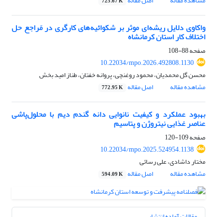
مشاهده مقاله
اصل مقاله
725.67 K
واکاوی دلایل ریشه‌ای موثر بر شکوائیه‌های کارگری در مَراجع حل
اختلاف کار استان کرمانشاه
صفحه
88-108
10.22034/mpo.2026.492808.1130
محسن گل محمدیان، محمود روغنچی، پروانه خفتان، طناز امید بخش
مشاهده مقاله
اصل مقاله
772.95 K
بهبود عملکرد و کیفیت نانوایی دانه گندم دیم با محلول‌پاشی
عناصر غذایی نیتروژن و پتاسیم
صفحه
109-120
10.22034/mpo.2025.524954.1138
مختار داشادی، علی رسائی
مشاهده مقاله
اصل مقاله
594.09 K
مقالات آماده انتشار