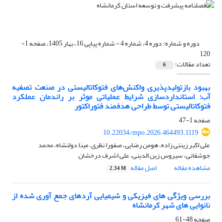
دوره و شماره:
دوره 4، شماره 4 - شماره پیاپی 16، بهار 1405، صفحه 1-
120
تعداد مقالات:
6
بهبود بازتولیدپذیری واکنش‌های فتوکاتالیستی در صنعت تصفیه
آب: استانداردسازی شرایط عملیاتی موثر بر راندمان عملکرد
فتوکاتالیستی توسط طراحی هدفمند فتوراکتور
صفحه
1-47
10.22034/mpo.2026.464493.1119
علی اکبر زینتی زاده، هومن رضایی، صفورا نظری، مینا دولتشاه، محمد
جوشقانی، سیروس زین الدینی، علی اشرف درخشان
مشاهده مقاله
اصل مقاله
2.34 M
بررسی ویژگی های فیزیکی و شیمیایی آردهای جمع آوری شده از
نانوایی های شهر کرمانشاه
صفحه
48-61