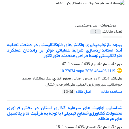
موضوعات =
فنی و مهندسی
تعداد مقالات:
3
بهبود بازتولیدپذیری واکنش‌های فتوکاتالیستی در صنعت تصفیه
آب: استانداردسازی شرایط عملیاتی موثر بر راندمان عملکرد
فتوکاتالیستی توسط طراحی هدفمند فتوراکتور
دوره 4، شماره 4، بهار 1405، صفحه
1-47
10.22034/mpo.2026.464493.1119
علی اکبر زینتی زاده، هومن رضایی، صفورا نظری، مینا دولتشاه، محمد
جوشقانی، سیروس زین الدینی، علی اشرف درخشان
مشاهده مقاله
اصل مقاله
2.34 M
شناسایی اولویت های سرمایه گذاری استان در بخش فرآوری
محصولات کشاورزی(صنایع تبدیلی) با توجه به ظرفیت ها و پتانسیل
های هرمنطقه
دوره 3، شماره 3، تابستان 1403، صفحه
1-18