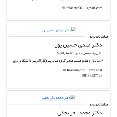
gmail.com
ali.falahatii96
هیات تحریریه
دکتر مهدی حسین پور
دکتری تخصصی مدیریت استراتژیک
استادیار و عضو هیئت علمی گروه مدیریت وکارآفرینی دانشگاه رازی
razi.ac.ir
m.hosseinpour
09188327126
هیات تحریریه
دکتر محمدباقر نجفی