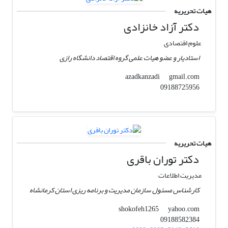
هیات تحریریه
دکتر آزاد خانزادی
علوم اقتصادی
استادیار و عضو هیات علمی گروه اقتصاد دانشگاه رازی
gmail.com
azadkanzadi
09188725956
هیات تحریریه
دکتر توران باقری
مدیریت اطلاعات
کارشناس مسئول سازمان مدیریت و برنامه ریزی استان کرمانشاه
yahoo.com
shokofeh1265
09188582384