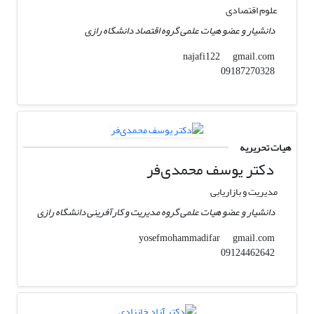
علوم اقتصادی
دانشیار و عضو هیات علمی گروه اقتصاد دانشگاه رازی
gmail.com
najafi122
09187270328
هیات تحریریه
دکتر یوسف محمدی‌فر
مدیریت و بازاریابی
دانشیار و عضو هیات علمی گروه مدیریت و کارآفرینی دانشگاه رازی
gmail.com
yosefmohammadifar
09124462642