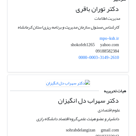
دکتر توران باقری
مدیریت اطلاعات
کارشناس مسئول سازمان مدیریت و برنامه ریزی استان کرمانشاه
mpo-ksh.ir
yahoo.com
shokofeh1265
09188582384
0000-0003-3149-2610
هیات تحریریه
دکتر سهراب دل انگیزان
علوم اقتصادی
دانشیار و عضو هیئت علمی گروه اقتصاد دانشگاه رازی
gmail.com
sohrabdelangizan