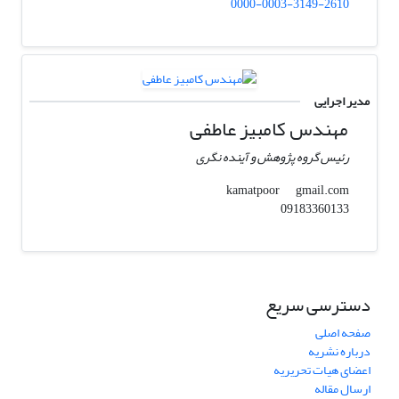
0000-0003-3149-2610
مدیر اجرایی
مهندس کامبیز عاطفی
رئیس گروه پژوهش و آینده نگری
gmail.com
kamatpoor
09183360133
دسترسی سریع
صفحه اصلی
درباره نشریه
اعضای هیات تحریریه
ارسال مقاله