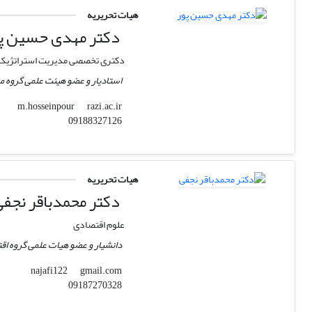
هیات تحریریه
دکتر مهدی حسین پ
دکتری تخصصی مدیریت استراتژیک
استادیار و عضو هیئت علمی گروه م
razi.ac.ir
m.hosseinpour
09188327126
هیات تحریریه
دکتر محمدباقر نجف
علوم اقتصادی
دانشیار و عضو هیات علمی گروه اق
gmail.com
najafi122
09187270328