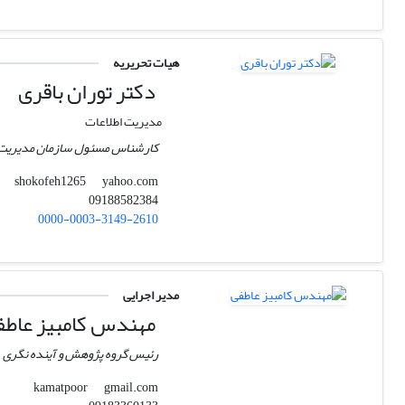
هیات تحریریه
دکتر توران باقری
مدیریت اطلاعات
کارشناس مسئول سازمان مدیریت و 
yahoo.com
shokofeh1265
09188582384
0000-0003-3149-2610
مدیر اجرایی
مهندس کامبیز عاطف
رئیس گروه پژوهش و آینده نگری
gmail.com
kamatpoor