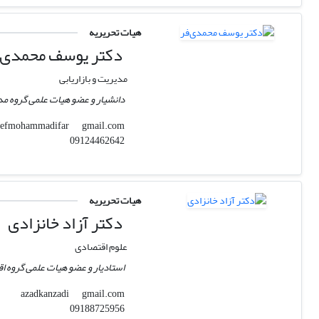
هیات تحریریه
دکتر یوسف محمدی‌
مدیریت و بازاریابی
دانشیار و عضو هیات علمی گروه مد
gmail.com
yosefmohammadifar
09124462642
هیات تحریریه
دکتر آزاد خانزادی
علوم اقتصادی
استادیار و عضو هیات علمی گروه اق
gmail.com
azadkanzadi
09188725956