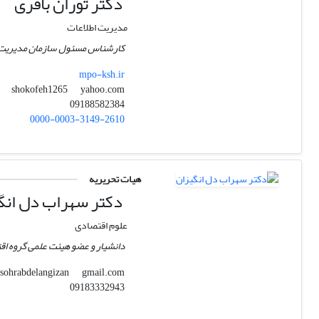
دکتر توران باقری
مدیریت اطلاعات
کارشناس مسئول سازمان مدیریت و 
mpo-ksh.ir
yahoo.com
shokofeh1265
09188582384
0000-0003-3149-2610
هیات تحریریه
دکتر سهراب دل انگ
علوم اقتصادی
دانشیار و عضو هیئت علمی گروه اق
gmail.com
sohrabdelangizan
09183332943