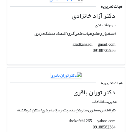
هیات تحریریه
دکتر آزاد خانزادی
علوم اقتصادی
استادیار و عضو هیات علمی گروه اقتصاد دانشگاه رازی
gmail.com
azadkanzadi
09188725956
هیات تحریریه
دکتر توران باقری
مدیریت اطلاعات
کارشناس مسئول سازمان مدیریت و برنامه ریزی استان کرمانشاه
yahoo.com
shokofeh1265
09188582384