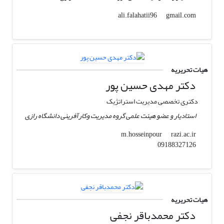
gmail.com
ali.falahatii96
هیات تحریریه
دکتر مهدی حسین پور
دکتری تخصصی مدیریت استراتژیک
استادیار و عضو هیئت علمی گروه مدیریت وکارآفرینی دانشگاه رازی
razi.ac.ir
m.hosseinpour
09188327126
هیات تحریریه
دکتر محمدباقر نجفی