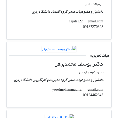
علوم اقتصادی
دانشیار و عضو هیات علمی گروه اقتصاد دانشگاه رازی
gmail.com
najafi122
09187270328
هیات تحریریه
دکتر یوسف محمدی‌فر
مدیریت و بازاریابی
دانشیار و عضو هیات علمی گروه مدیریت و کارآفرینی دانشگاه رازی
gmail.com
yosefmohammadifar
09124462642