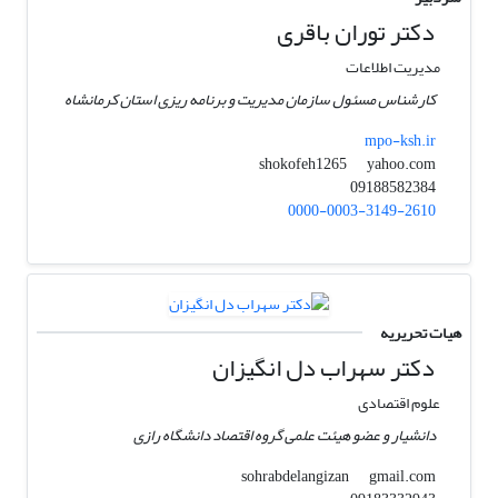
دکتر توران باقری
مدیریت اطلاعات
کارشناس مسئول سازمان مدیریت و برنامه ریزی استان کرمانشاه
mpo-ksh.ir
yahoo.com
shokofeh1265
09188582384
0000-0003-3149-2610
هیات تحریریه
دکتر سهراب دل انگیزان
علوم اقتصادی
دانشیار و عضو هیئت علمی گروه اقتصاد دانشگاه رازی
gmail.com
sohrabdelangizan