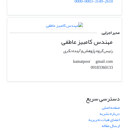
0000-0003-3149-2610
مدیر اجرایی
مهندس کامبیز عاطفی
رئیس گروه پژوهش و آینده نگری
gmail.com
kamatpoor
09183360133
دسترسی سریع
صفحه اصلی
درباره نشریه
اعضای هیات تحریریه
ارسال مقاله