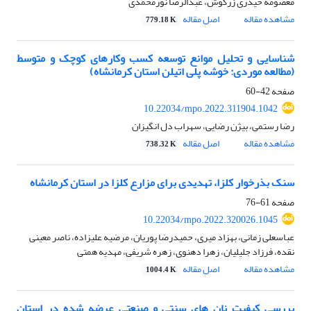
معصومه حیدری زرگوش، عبدالرضا نورمحمدی
مشاهده مقاله
اصل مقاله
779.18 K
شناسایی و تحلیل موانع توسعه کسب وکارهای کوچک و متوسط
(مطالعه موردی: خوشه پلی اتیلن استان کرمانشاه)
صفحه
42-60
10.22034/mpo.2022.311904.1042
رضا رستمی، بیژن رضایی، سهراب دل انگیزان
مشاهده مقاله
اصل مقاله
738.32 K
سنک بذرخوار کلزا، تهدیدی برای مزارع کلزا در استان کرمانشاه
صفحه
61-76
10.22034/mpo.2022.320026.1045
عباسعلی زمانی، بهزاد میری، حمیدرضا پوریان، مرضیه علیزاده، ناصر معینی
نقده، فرزاد جلیلیان، زهرا دهنوی، زهره شریفی، مهدیه همتی
مشاهده مقاله
اصل مقاله
1004.4 K
بررسی کیفیت نان های سنتی و صنعتی عرضه شده در استان