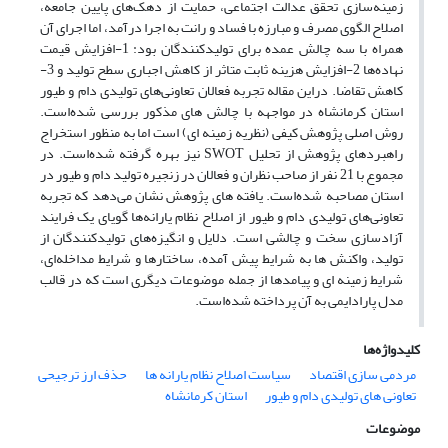
زمینه‌سازی تحقق عدالت اجتماعی، حمایت از دهک‌های پایین جامعه،
اصلاح الگوی مصرف و مبارزه با فساد و رانت به اجرا درآمد، اما اجرای آن
همراه با سه چالش عمده برای تولیدکنندگان بود: 1-افزایش قیمت
نهاده‌‌‌‌‌‌‌‌‌‌‌‌‌ها 2-افزایش هزینه ثابت متاثر از کاهش اجباری سطح تولید و 3-
کاهش تقاضا. دراین مقاله تجربه فعالان تعاونی‌های تولیدی دام و طیور
استان کرمانشاه در مواجهه با چالش های مذکور بررسی شده‌است.
روش اصلی پژوهش کیفی (نظریه زمینه ای) است اما به منظور استخراج
راهبردهای پژوهش از تحلیل SWOT نیز بهره گرفته شده‌است. در
مجموع با 21 نفر از صاحب نظران و فعالان در زنجیره تولید دام و طیور در
استان مصاحبه شده‌است. یافته های پژوهش نشان می‌دهد که تجربه
تعاونی‌های تولیدی دام و طیور از اصلاح نظام یارانه‌ها گویای یک فرایند
آزادسازی سخت و چالشی است. دلایل و انگیزه‌های تولیدکنندگان از
تولید، واکنش ها به شرایط پیش آمده، ساختارها و شرایط مداخله‌ای،
شرایط زمینه ای و پیامدها از جمله موضوعات دیگری است که در قالب
مدل پارادایمی به آن پرداخته شده‌است.
کلیدواژه‌ها
مردمی سازی اقتصاد
سیاست اصلاح نظام یارانه ها
حذف ارز ترجیحی
تعاونی های تولیدی دام و طیور
استان کرمانشاه
موضوعات