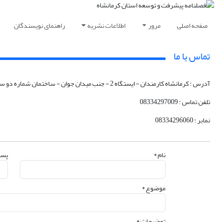
صفحه اصلی
مرور
اطلاعات نشریه
راهنمای نویسندگان
تماس با ما
آدرس : کرمانشاه کارمندان - ایستگاه 2 - جنب میدان جوان - ساختمان شماره دو سازمان مدیریت و برنامه ریزی استان کرمانشاه
تلفن تماس : 08334297009
نمابر : 08334296060
نام *
پست
موضوع *
توضیحات *