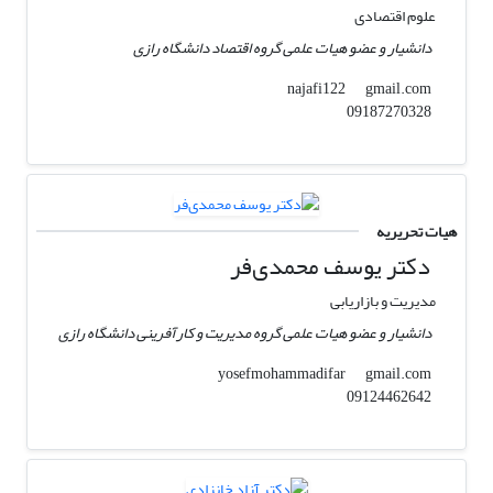
علوم اقتصادی
دانشیار و عضو هیات علمی گروه اقتصاد دانشگاه رازی
gmail.com
najafi122
09187270328
هیات تحریریه
دکتر یوسف محمدی‌فر
مدیریت و بازاریابی
دانشیار و عضو هیات علمی گروه مدیریت و کارآفرینی دانشگاه رازی
gmail.com
yosefmohammadifar
09124462642