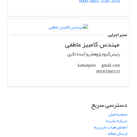
0000-0003-3149-2610
مدیر اجرایی
مهندس کامبیز عاطفی
رئیس گروه پژوهش و آینده نگری
gmail.com
kamatpoor
09183360133
دسترسی سریع
صفحه اصلی
درباره نشریه
اعضای هیات تحریریه
ارسال مقاله