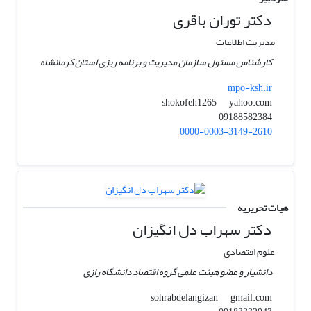
دکتر توران باقری
مدیریت اطلاعات
کارشناس مسئول سازمان مدیریت و برنامه ریزی استان کرمانشاه
mpo-ksh.ir
yahoo.com
shokofeh1265
09188582384
0000-0003-3149-2610
هیات تحریریه
دکتر سهراب دل انگیزان
علوم اقتصادی
دانشیار و عضو هیئت علمی گروه اقتصاد دانشگاه رازی
gmail.com
sohrabdelangizan