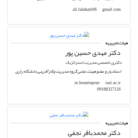
gmail.com
ali.falahatii96
هیات تحریریه
دکتر مهدی حسین پور
دکتری تخصصی مدیریت استراتژیک
استادیار و عضو هیئت علمی گروه مدیریت وکارآفرینی دانشگاه رازی
razi.ac.ir
m.hosseinpour
09188327126
هیات تحریریه
دکتر محمدباقر نجفی