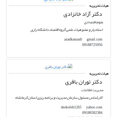
هیات تحریریه
دکتر آزاد خانزادی
علوم اقتصادی
استادیار و عضو هیات علمی گروه اقتصاد دانشگاه رازی
gmail.com
azadkanzadi
09188725956
هیات تحریریه
دکتر توران باقری
مدیریت اطلاعات
کارشناس مسئول سازمان مدیریت و برنامه ریزی استان کرمانشاه
yahoo.com
shokofeh1265
09188582384