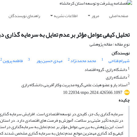
صفحه اصلی
مرور
اطلاعات نشریه
راهنمای نویسندگان
تحلیل کیفی عوامل مؤثر بر عدم تمایل به سرمایه گذاری در
نوع مقاله : مقاله پژوهشی
نویسندگان
2
3
2
1
شهرام فتاحی
محمد محمدنژاد
مهدی حسین پور
فاطمه پروین
1
دانشگاه رازی، گروه اقتصاد
2
دانشگاه رازی
3
استاد یار و عضو هیئت علمی گروه مدیریت وکارآفرینی دانشگاه رازی
10.22034/mpo.2024.426566.1097
چکیده
سرمایه گذاری یک جزء کلیدی در توسعه اقتصادی است. افزایش سرمایه گذاری 
در نتیجه تأثیر مثبتی بر سلامت، آموزش و فرصت های اقتصادی دارد. در استان 
است. این پژوهش به بررسی عوامل مؤثر بر عدم تمایل به سرمایه‌گذاری در استان ک
کیفی و کد گذاری مهمترین موانع عدم تمایل به سرمایه گذاری مشخص شدند که ع