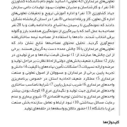
تعاونی‌های مرغداران (42 تعاونی)، اساتید علوم دام دانشکده کشاورزی
(14 نفر)، و کارشناسان و مدیران معاونت بهبود تولیدات دامی سازمان
جهاد کشاورزی (13 نفر) و اداره آموزش ترویج و تحقیقات تعاونی‌های
اداره کل تعاون، کار و رفاه اجتماعی (8 نفر) در استان کرمانشاه تشکیل
دادند که نمونه‌گیری تا رسیدن به اشباع داده ادامه یافت و با 28 نفر
مصاحبه به عمل آمد که با بهره‌گیری از نمونه‌گیری هدفمند بارز و گلوله
برفی انتخاب شدند. داده‌ها با استفاده از مصاحبه نیمه ساختاریافته
جمع‌آوری گردید. تحلیل محتوای مصاحبه‌ها نتایج نشان داد که
تعاونی‌های مرغداران با 16 چالش عمده دست به گریبان هستند. برخی
از این چالش‌ها عبارتند از: 1) نوسان قیمت نهاده‌ها و مرغ تولیدی در
بازار 2) عملکرد ضعیف بخش‌های دولتی از لحاظ نظارت بر مراحل تولید و
عرضه و ارائه تسهیلات 3) مشکلات تأمین نهاده‌های با کیفیت 4) دانش و
تجربه پایین برخی از مرغداران و مسوولان از اصول تعاونی و صنعت
مرغداری 5) عملکرد ضعیف اتحادیه استان در خصوص برنامه‌ریزی
واحدهای مرغداری 6) ضریب تبدیل پایین 7) شرایط نامناسب ساختاری
واحدهای مرغداری جهت تولید و نگهداری مرغ 8) کوچک بودن بیشتر
واحدهای مرغداری و نداشتن توجیه اقتصادی 9) شیوع بیماری و عدم
رعایت مسائل بهداشتی 10) نبود ارتباط و تعامل سازنده بخش صنعت
مرغ با دانشگاه 11) حضور دلالان و واسطه‌ها در حلقه‌های تولید
کلیدواژه‌ها