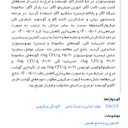
مونوسیتوژنز در خط کشتار گاو، گوسفند و مرغ به ترتیب از محیط‌های
کشت پلیت کانت آگار، ائوزین متیلن‌بلو آگار، برد پارکر آگار، سالمونلا
شیگلا آگار و پالکام لیستریا سلکتیو آگار استفاده گردید. در مرحله
شستشوی نهایی و خنک‌کردن لاشه گاو و گوسفند شمارش کلی
میکروارگانیسم‌ها نسبت به سایر مراحل به ترتیب به صورت
غیرمعنی‌دار (۰۵/۰ < P) و معنی‌داری کاهش پیدا کرد (۰۵/۰ > P). در
مرحله خنک‌کردن لاشه و تخلیه امعأ و احشأ به ترتیب کمترین و بیشترین
تعداد اشریشیا کلی، گونه‌های سالمونلا و لیستریا مونوسیتوژنز
جداسازی گردید. نتایج این مطالعه نشان داد، میزان عوامل بیماریزا
شامل لیستریا مونوسیتوژنز (log CFU/g ۲۵/۲)، گونه‌های سالمونلا
(log CFU/g ۳۱/۲)، اشریشیا کلی (log CFU/g ۴۱/۲) و
استافیلوکوکوس اورئوس (log CFU/g ۱۸/۲) بعد از نگهداری گوشت
مرغ در شرایط سرد به صورت معنی‌داری کاهش یافت (۰۵/۰ > P). نتایج
این مطالعه نشان‌دهنده کیفیت میکروبی مطلوب نمونه‌های گوشت قرمز
(گاو و گوسفند) و مرغ در انتهای خط تولید و قبل از توزیع بود.
کلیدواژه‌ها
HACCP
مواد غذایی با منشأ دامی
آلودگی میکروبی
موضوعات
کشاورزی و منابع طبیعی