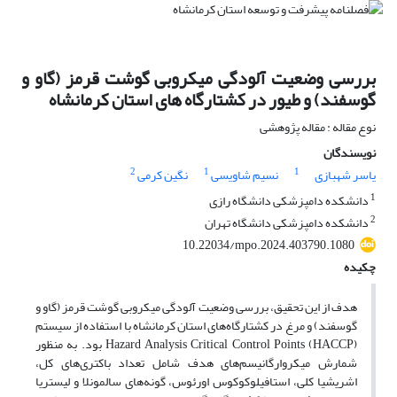
بررسی وضعیت آلودگی میکروبی گوشت قرمز (گاو و
گوسفند) و طیور در کشتارگاه های استان کرمانشاه
نوع مقاله : مقاله پژوهشی
نویسندگان
2
1
1
یاسر شهبازی
نسیم شاویسی
نگین کرمی
1
دانشکده دامپزشکی دانشگاه رازی
2
دانشکده دامپزشکی دانشگاه تهران
10.22034/mpo.2024.403790.1080
چکیده
هدف از این تحقیق، بررسی وضعیت آلودگی میکروبی گوشت قرمز (گاو و
گوسفند) و مرغ در کشتارگاه‌های استان کرمانشاه با استفاده از سیستم‌
Hazard Analysis Critical Control Points (HACCP) بود. به منظور
شمارش میکروارگانیسم‌های هدف شامل تعداد باکتری‌های کل،
اشریشیا کلی، استافیلوکوکوس اورئوس، گونه‌های سالمونلا و لیستریا