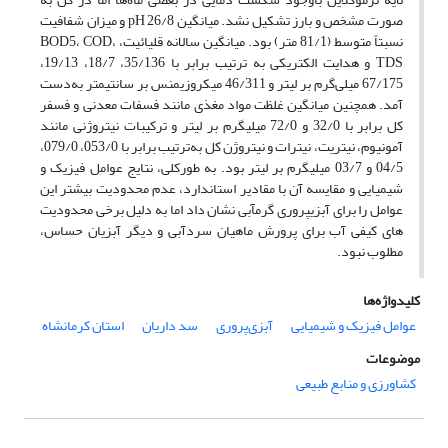
صورت مشخص و بارز تشکیل نشد. میانگین pH 26/8 و میزان شفافیت
نسبتاً متوسط (81/1 متر) بود. میانگین سالانه قلیائیت، BOD5، COD،
TDS و هدایت الکتریکی به ترتیب برابر با 35/136، 18/7، 19/13،
67/175 میلی‌گرم بر لیتر و 46/311 میکروزیمنس بر سانتی‎متر به‌دست
آمد. همچنین میانگین غلظت مواد مغذی مانند فسفات معدنی و فسفر
کل برابر با 32/0 و 72/0 میلی‎گرم بر لیتر و ترکیبات نیتروژنی مانند
آمونیوم، نیتریت، نیترات و نیتروژن کل به‌ترتیب برابر با 053/0، 079/0،
04/5 و 03/7 میلی‎گرم بر لیتر بود. به‎ طورکلی، نتایج عوامل فیزیک و
شیمیایی و مقایسه آن با مقادیر استاندارد، عدم محدودیت بیشتر این
های کیفی آب برای پرورش ماهیان سردآبی و دیگر آبزیان حساس،
مطلوب نبود.
کلیدواژه‌ها
عوامل فیزیک و شیمیایی
آبزی‌پروری
سد داریان
استان کرمانشاه
موضوعات
کشاورزی و منابع طبیعی