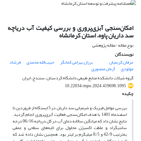
امکان‌سنجی آبزی‌پروری و بررسی کیفیت آب دریاچه
سد داریان پاوه، استان کرمانشاه
نوع مقاله : مقاله پژوهشی
نویسندگان
عرفان کریمیان
برزان بهرامی کمانگر
حبیب‌الله محمدی
فرشاد
مولودی
آرمان منصوری
گروه شیلات دانشکده منابع طبیعی دانشگاه کردستان، سنندج، ایران
10.22034/mpo.2024.419698.1095
چکیده
بررسی عوامل فیزیک و شیمیایی سد داریان در 5 ایستگاه از فروردین تا
اسفندماه 1401 با هدف امکان‌سنجی فعالیت آبزی‌پروری انجام گردید.
نتایج نشان داد که میانگین سالانه دمای آب در کل دریاچه 06/16 درجه
سانتی‎گراد و غلظت اکسیژن محلول برای لایه‌های سطحی و عمقی
به‌ترتیب 42/9 و 8/5 میلی‎گرم بر لیتر بود. همچنین نشان داده شد که