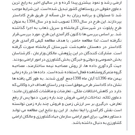
ارضی رشد و نمود بیشتری پیدا کرده و در سالهای اخیر به رایج ترین
دعاوی حقوقی در روستاهای کشور تبدیل شده است. این شرایط موجب
شد تا مسئولان و برنامه ریزان به حل مسأله از طریق طرح کاداستر
بپردازند. این طرح در سال 1393 تصویب شد و در سال 1394 به عنوان
طرح پایلوت در شهرستان کرمانشاه و سرپل ذهاب به اجرا گذاشته
شد. بر اساس بررسی ها تا کنون کارآمدی این طرح، مورد بررسی قرار
نگرفته است، لذا مطالعه حاضر، با هدف مطالعه کیفی کارآمدی طرح
کاداستر در دهستان ماهیدشت شهرستان کرمانشاه صورت گرفته
است. مشارکت کنندگان در این پژوهش، مالکان وزارعان ، کارشناسان
بخش خصوصی و دولتی و خبرگان بخش کشاورزی در امور اراضی بودند.
جهت گردآوری داده ها، از روش مصاحبه نیمه ساختارمند، مصاحبه
گروه متمرکزومشاهده فعال استفاده شده است. داده ها در بازه زمانی
بهمن ماه 1396تا آبان ماه 1398جمع آوری شدند. به طور کلی یافته ها
نشان داد کاداستر طرحی موفق است ودر راستای اهداف خرد وکلانی که
دارد در کاهش اختلافات ملکی ، تعارضات و مناقشات کشاورزان مانند:
دعاوی ثلاثه، تداخلات اراضی، فروش چند باره زمین، دعوا پس از رفع
تعارض، درگیری بر سر ارزش زمین و فروش چند باره زمین توانسته
است نقش کارآمدی را ایفا نماید. از این رو نتایج این مطالعه می تواند
دستاوردهایی ، برای امور اراضی سازمان جهادکشاورزی و مالکان اراضی
کشاورزی به دنبال داشته باشد.