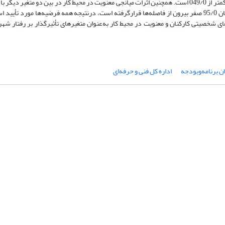
یافته‌ها: ضرایب رگرسیونی بین متغیرها بالاتر از 279/0 و سطح معنی‌داری آن‌ها کمتر از 049/0 است. همچنین اثرات میانجی معنویت در محیط کار در بین د
بوت استرپ برابر با 281/0 و معنی‌داری آن 004/0 می‌باشد که در فاصله اطمینان 95/0 صفر بیرون از فاصله‌ها قرارگرفته است، درنتیجه همه فرضیه‌ها 
های شخصیتی کارکنان و معنویت در محیط کار به‌عنوان متغیرهای تأثیرگذار بر رفتار شه
ن برنامه‌وبودجه
اداره کل فنی و حرفه‌ای