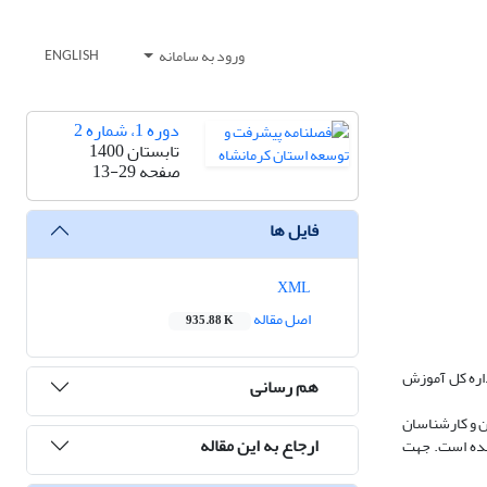
ورود به سامانه
ENGLISH
دوره 1، شماره 2
تابستان 1400
صفحه
13-29
فایل ها
XML
اصل مقاله
935.88 K
داره کل آموزش
هم رسانی
معه آماری پژوهش شامل شامل 128 نفر از مدیران، معاونین و کارشناسان
ارجاع به این مقاله
 شده است. جهت