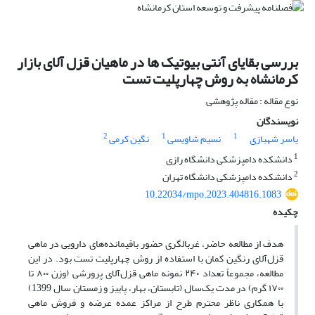
بررسی بقایای آنتی بیوتیک ها در ماهیان قزل آلای بازار
کرمانشاه به روش چهارپلیت تست
نوع مقاله : مقاله پژوهشی
نویسندگان
2
1
1
یاسر شهبازی
نسیم شاویسی
نگین کرمی
1
دانشکده دامپزشکی دانشگاه رازی
2
دانشکده دامپزشکی دانشگاه تهران
10.22034/mpo.2023.404816.1083
چکیده
هدف از مطالعه حاضر، غربالگری حضور باقیمانده‌های دارویی در ماهی
قزل‌آلای رنگین کمان با استفاده از روش چهارپلیت تست بود. در این
مطالعه، مجموعاً تعداد ۲۴۰ نمونه ماهی قزل‌آلای پرورشی (وزن ۸۰۰ تا
۱۷۰۰ گرم)‌ در مدت یک‌سال (تابستان، بهار، پاییز و زمستان سال 1399)
با همکاری ناظر محترم طرح از مراکز عمده عرضه و فروش ماهی