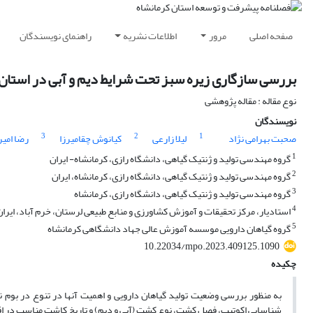
صفحه اصلی
مرور
اطلاعات نشریه
راهنمای نویسندگان
بررسی سازگاری زیره سبز تحت شرایط دیم و آبی در استان 
نوع مقاله : مقاله پژوهشی
نویسندگان
3
2
1
صحبت بهرامی نژاد
لیلا زارعی
کیانوش چقامیرزا
رضا امی
1
گروه مهندسی تولید و ژنتیک گیاهی، دانشگاه رازی، کرمانشاه- ایران
2
گروه مهندسی تولید و ژنتیک گیاهی، دانشگاه رازی، کرمانشاه، ایران
3
گروه مهندسی تولید و ژنتیک گیاهی، دانشگاه رازی، کرمانشاه
4
استادیار، مرکز تحقیقات و آموزش کشاورزی و منابع طبیعی لرستان، خرم آباد، ایران
5
گروه گیاهان دارویی موسسه آموزش عالی جهاد دانشگاهی کرمانشاه
10.22034/mpo.2023.409125.1090
چکیده
به منظور بررسی وضعیت تولید گیاهان دارویی و اهمیت آنها در تنوع در بوم نظ
شناسایی اکوتیپ، فصل کشت، نوع کشت (آبی و دیم) و تاریخ کاشت مناسب در اقلی