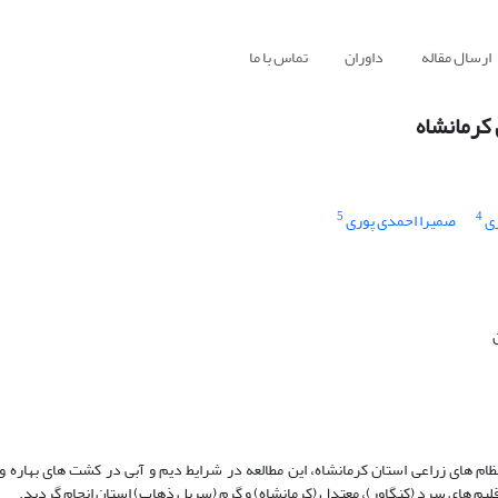
ارسال مقاله
داوران
تماس با ما
کرمانشاه
5
4
ری
صمیرا احمدی پوری
ام های زراعی استان کرمانشاه، این مطالعه در شرایط دیم و آبی در کشت های بهاره و 
م ‏های سرد (کنگاور)، معتدل (کرمانشاه) و گرم (سرپل ذهاب) استان انجام گردید.