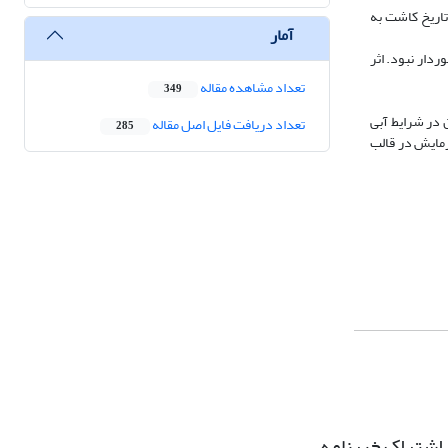
تاریخ کاشت به
آمار
ردار نبود. اثر
تعداد مشاهده مقاله
349
آذر به طور معنی‏ داری بالاتر از تاریخ 27 آبان بود. بالاترین عملکرد بیولوژیک و ارتفاع بوته به صورت معنی ‎داری از تاریخ 27 آبان در شرایط آبی
تعداد دریافت فایل اصل مقاله
285
این آزمایش در قالب
اشتراک خبرنامه