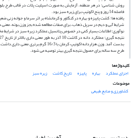
روش شناسی: در هر منطقه، آزمایش به صورت اسپلیت پلات در قالب طرح بلوک­ 
فاصله 14 روز و پنج اکوتیپ برای زیره سبز بود.
یافته ها: کشت پاییزه و بهاره در کنگاور و کرمانشاه بر اثر سرما و جوانه زنی ض
شرایط آبی و دیم در سرپل ذهاب، برای صفات مطالعه شده بجز وزن بوته، معنی ‏دا
نوآوری: اطلاعات بسیار کمی در خصوص پتانسیل عملکرد زیره سبز در شرایط مخ
بدست آمد. وزن هزاردانه اکوتیپ کرمان ب
طرح سه ساله برای حصول نتیجه گیری بهتر توصیه می شود.
کلیدواژه‌ها
اجزای عملکرد
بهاره
پاییزه
تاریخ کاشت
زیره سبز
موضوعات
کشاورزی و منابع طبیعی
دسترسی سریع
آخرین اخبار