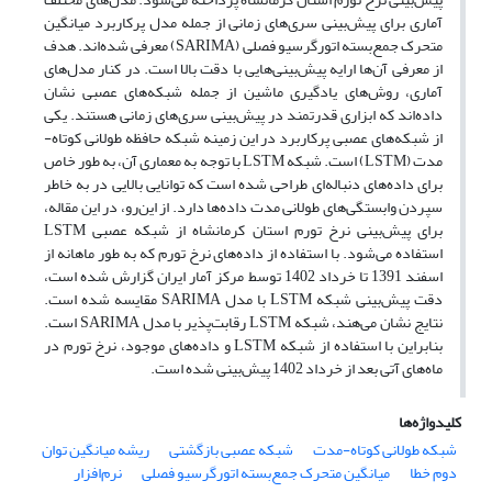
آماری برای پیش‌بینی سری‌های زمانی از جمله مدل پرکاربرد میانگین
متحرک جمع‌بسته اتورگرسیو فصلی (SARIMA) معرفی شده‌اند. هدف
از معرفی آن‌ها ارایه پیش‌بینی‌هایی با دقت بالا است. در کنار مدل‌های
آماری، روش‌های یادگیری ماشین از جمله شبکه‌های عصبی نشان
داده‌اند که ابزاری قدرتمند در پیش‌بینی سری‌های زمانی هستند. یکی
از شبکه‌های عصبی پرکاربرد در این زمینه شبکه حافظه طولانی کوتاه-
مدت (LSTM) است. شبکه LSTM با توجه به معماری آن‌، به طور خاص
برای داده‌های دنباله‌ای طراحی شده‌ است که توانایی بالایی در به خاطر
سپردن وابستگی‌های طولانی مدت داده‌ها دارد. از این‌رو، در این مقاله،
برای پیش‌بینی نرخ تورم استان کرمانشاه از شبکه عصبی LSTM
استفاده می‌شود. با استفاده از داده‌های ‌نرخ تورم که به طور ماهانه از
اسفند 1391 تا خرداد 1402 توسط مرکز آمار ایران گزارش شده است،
دقت پیش‌بینی شبکه LSTM با مدل SARIMA مقایسه شده است.
نتایج نشان می‌هند، شبکه LSTM رقابت‌پذیر با مدل SARIMA است.
بنابراین با استفاده از شبکه LSTM و داده‌های موجود، نرخ تورم در
ماه‌های آتی بعد از خرداد 1402 پیش‌بینی شده است.
کلیدواژه‌ها
شبکه طولانی کوتاه-مدت
شبکه عصبی بازگشتی
ریشه میانگین توان
دوم خطا
میانگین متحرک جمع‌بسته اتورگرسیو فصلی
نرم‌افزار