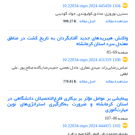
10.22034/mpo.2024.445450.1104
نسترن نوروزی، صادق کولیوندی، جواد گودینی
مشاهده مقاله
اصل مقاله
990.27 K
واکنش هیبریدهای جدید آفتابگردان به تاریخ کشت در مناطق
معتدل سرد استان کرمانشاه
صفحه
69-85
10.22034/mpo.2024.431319.1100
عباس رضایی زاد، مهدی غفاری، عادل نعمتی، حمیدرضا یگانه صالح پور، علی
لطفی
مشاهده مقاله
اصل مقاله
770.01 K
پیمایشی بر عوامل مؤثر بر بیکاری فارغ‌التحصیلان دانشگاهی در
استان کرمانشاه و ضرورت به‌کارگیری استراتژی‌های نوین
مهارت‌آموزی
صفحه
86-107
10.22034/mpo.2024.444415.1102
یوسف محمدی فر، فیض الله منوری فرد