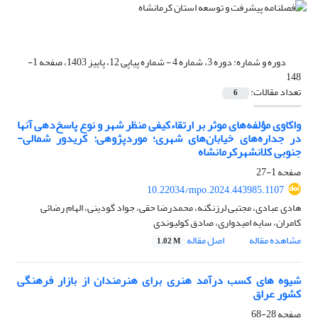
دوره و شماره:
دوره 3، شماره 4 - شماره پیاپی 12، پاییز 1403، صفحه 1-
148
تعداد مقالات:
6
واکاوی مؤلفه‌های موثر بر ارتقاءکیفی منظر شهر و نوع پاسخ‌دهی آنها
در جداره‌های خیابان‌های شهری؛ موردپژوهی: کریدور شمالی‌-
جنوبی کلانشهرکرمانشاه
صفحه
1-27
10.22034/mpo.2024.443985.1107
هادی عبادی، مجتبی لرزنگنه، محمدرضا حقی، جواد گودینی، الهام رضائی
کامران، سایه امیدواری، صادق کولیوندی
مشاهده مقاله
اصل مقاله
1.02 M
شیوه های کسب درآمد هنری برای هنرمندان از بازار فرهنگی
کشور عراق
صفحه
28-68